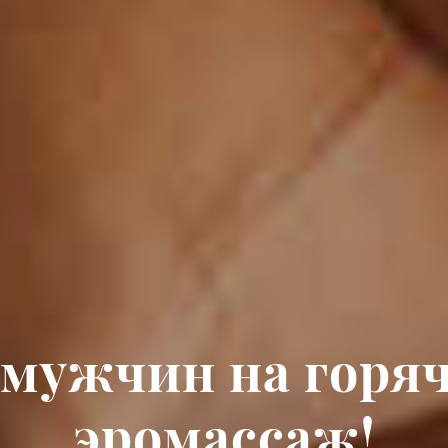
мужчин на горя
эромассаж!