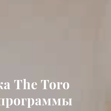
а The Toro
 программы