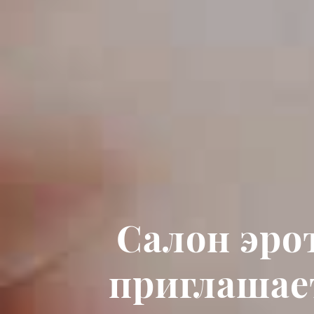
Салон эро
приглашае