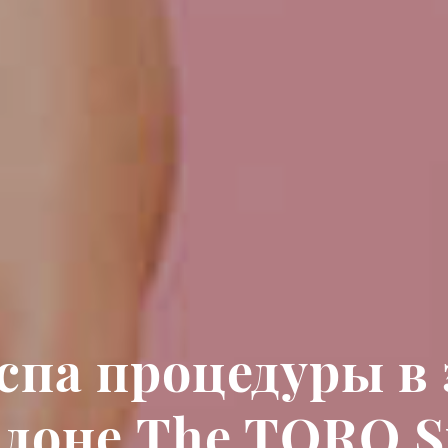
спа процедуры в
алоне The TORO S