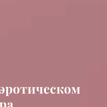
 эротическом
pa