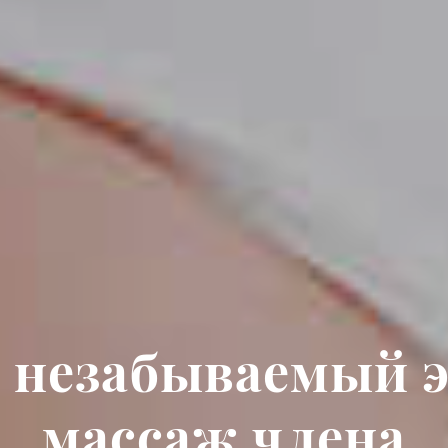
 незабываемый 
массаж члена