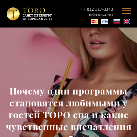
+7 812 317-3343
работаем 24 часа
Почему одни программы
становятся любимыми у
гостей ТОРО спа и какие
чувственные впечатления