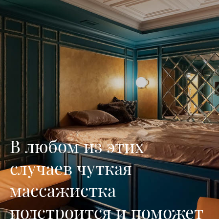
В любом из этих
случаев чуткая
массажистка
подстроится и поможет