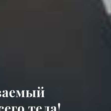
ваемый
его тела!