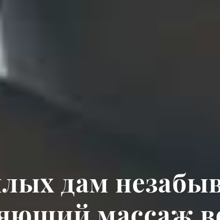
илых дам незабы
яющий массаж вс