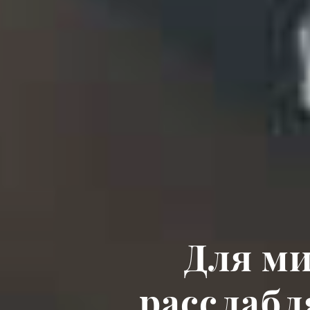
Для м
расслабл