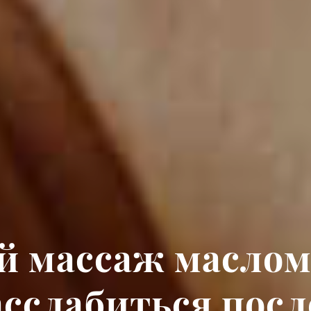
й массаж маслом
асслабиться посл