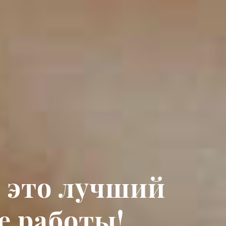
 это лучший
е работы!