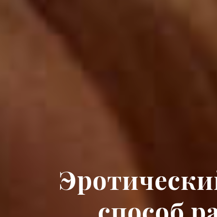
Эротически
способ р