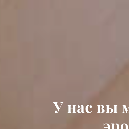
У нас вы
эр