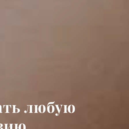
ать любую
зию