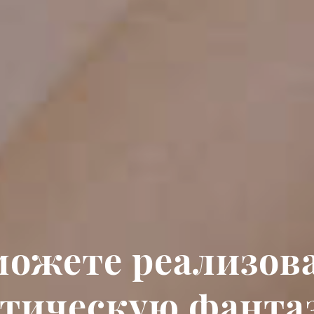
 можете реализов
отическую фанта