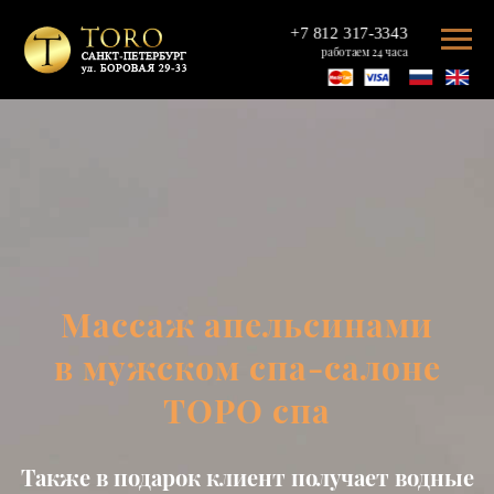
+7 812 317-3343
работаем 24 часа
Массаж апельсинами
в мужском спа-салоне
ТОРО спа
Также в подарок клиент получает водные