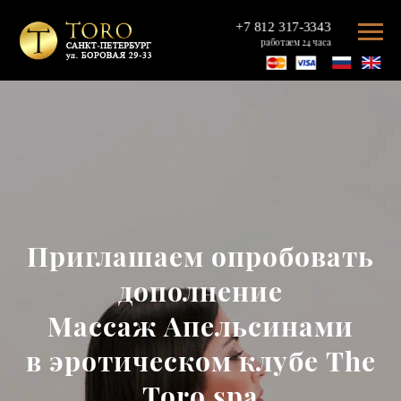
+7 812 317-3343
работаем 24 часа
Приглашаем опробовать
дополнение
Массаж Апельсинами
в эротическом клубе The
Toro spa