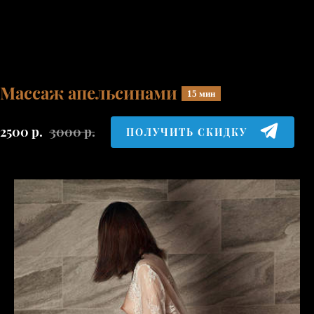
Массаж апельсинами
15 мин
2500
р.
3000
р.
ПОЛУЧИТЬ СКИДКУ