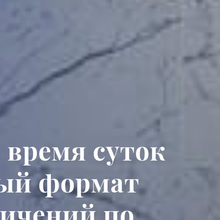
 время суток
ный формат
ничений по