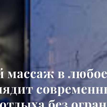
 массаж в любое
лядит современ
отдыха без огра