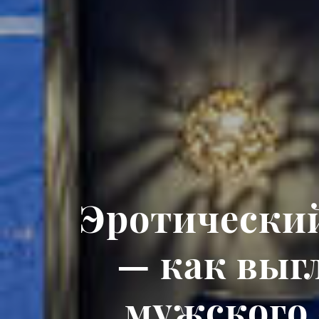
Эротический
— как выг
мужского 