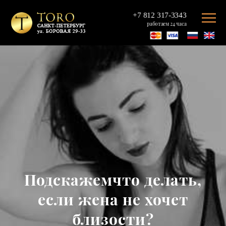
+7 812 317-3343
работаем 24 часа
Подскажемчто делать,
если жена не хочет
близости?